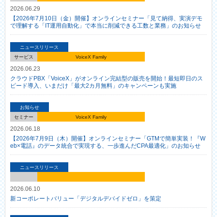
2026.06.29
【2026年7月10日（金）開催】オンラインセミナー「見て納得、実演デモ
で理解する「IT運用自動化」で本当に削減できる工数と業務」のお知らせ
ニュースリリース
サービス
VoiceX Family
2026.06.23
クラウドPBX「VoiceX」がオンライン完結型の販売を開始！最短即日のス
ピード導入、いまだけ「最大2カ月無料」のキャンペーンも実施
お知らせ
セミナー
VoiceX Family
2026.06.18
【2026年7月9日（木）開催】オンラインセミナー「GTMで簡単実装！『W
eb×電話』のデータ統合で実現する、一歩進んだCPA最適化」のお知らせ
ニュースリリース
2026.06.10
新コーポレートバリュー「デジタルデバイドゼロ」を策定