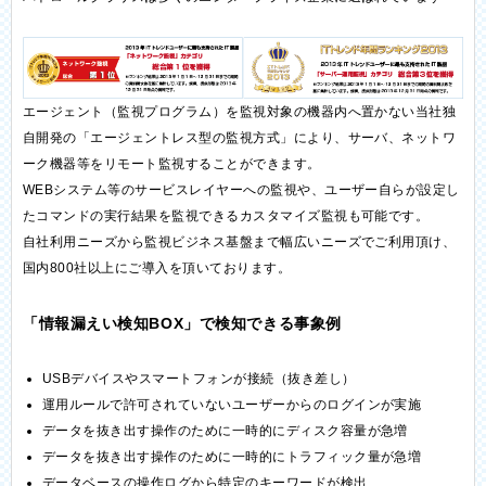
エージェント（監視プログラム）を監視対象の機器内へ置かない当社独
自開発の「エージェントレス型の監視方式」により、サーバ、ネットワ
ーク機器等をリモート監視することができます。
WEBシステム等のサービスレイヤーへの監視や、ユーザー自らが設定し
たコマンドの実行結果を監視できるカスタマイズ監視も可能です。
自社利用ニーズから監視ビジネス基盤まで幅広いニーズでご利用頂け、
国内800社以上にご導入を頂いております。
「情報漏えい検知BOX」で検知できる事象例
USBデバイスやスマートフォンが接続（抜き差し）
運用ルールで許可されていないユーザーからのログインが実施
データを抜き出す操作のために一時的にディスク容量が急増
データを抜き出す操作のために一時的にトラフィック量が急増
データベースの操作ログから特定のキーワードが検出