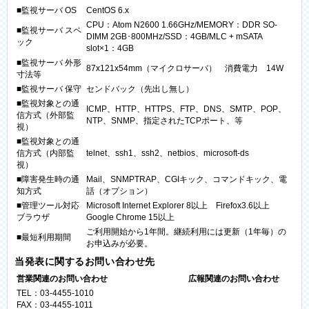
■監視サーバ OS
CentOS 6.x
CPU：Atom N2600 1.66GHz/MEMORY：DDR SO-
■監視サーバ スペ
DIMM 2GB･800MHz/SSD：4GB/MLC + mSATA
ック
slot×1：4GB
■監視サーバ 外形
87x121x54mm（マイクロサーバ） 消費電力 14W
寸法等
■監視サーバ 保守
センドバック（先出し無し）
■監視対象との通
ICMP、HTTP、HTTPS、FTP、DNS、SMTP、POP、
信方式（外部監
NTP、SNMP、指定されたTCPポート、等
視）
■監視対象との通
信方式（内部監
telnet、ssh1、ssh2、netbios、microsoft-ds
視）
■障害発生時の通
Mail、SNMPTRAP、CGIキック、コマンドキック、電
知方式
話（オプション）
■管理ツール対応
Microsoft Internet Explorer 8以上 Firefox3.6以上
ブラウザ
Google Chrome 15以上
ご利用開始から1年間。継続利用には更新（1年毎）の
■最短利用期間
お申込みが必要。
当発表に関するお問い合わせ先
営業関連のお問い合わせ
広報関連のお問い合わせ
TEL：03-4455-1010
FAX：03-4455-1011