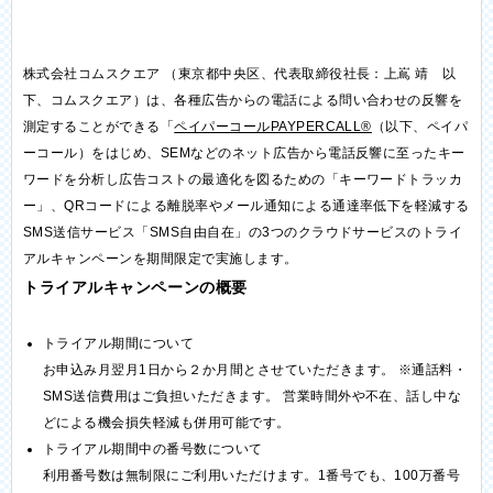
株式会社コムスクエア （東京都中央区、代表取締役社長：上嶌 靖 以
下、コムスクエア）は、各種広告からの電話による問い合わせの反響を
測定することができる「
ペイパーコールPAYPERCALL®
（以下、ペイパ
ーコール）をはじめ、SEMなどのネット広告から電話反響に至ったキー
ワードを分析し広告コストの最適化を図るための「キーワードトラッカ
ー」、QRコードによる離脱率やメール通知による通達率低下を軽減する
SMS送信サービス「SMS自由自在」の3つのクラウドサービスのトライ
アルキャンペーンを期間限定で実施します。
トライアルキャンペーンの概要
トライアル期間について
お申込み月翌月1日から２か月間とさせていただきます。 ※通話料・
SMS送信費用はご負担いただきます。 営業時間外や不在、話し中な
どによる機会損失軽減も併用可能です。
トライアル期間中の番号数について
利用番号数は無制限にご利用いただけます。1番号でも、100万番号