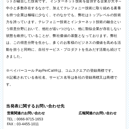
ットが融合した技術です。 インターネット技術を提供する企業が大手～
中小と多数存在するなかで、加えてテレフォニー技術に取り組める素養
を持つ企業は極端に少なく、そのなかでも、弊社はトップレベルの技術
力を誇っています。テレフォニー技術とインターネット技術の融合とい
う得意分野において、他社が追いつけない、他に類似企業が存在しない
状態を維持していることが、弊社価値の基盤となっております。弊社
は、この得意分野を生かし、多くのお客様のビジネスの価値を高める活
動を担うと同時に、自社サービス・プロダクトを生みだす活動も続けて
きました。
※ペイパーコール PayPerCall®は、コムスクエアの登録商標です。
※記載されている各社名、サービス名等は各社の登録商標又は商標で
す。
当発表に関するお問い合わせ先
営業関連のお問い合わせ
広報関連のお問い合わせ
TEL：0066-9715-1653
FAX：03-4455-1011