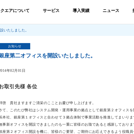
スクエアについて
サービス
導入実績
ニュース
設いたしました。
お知らせ
銀座第二オフィスを開設いたしました。
2014年02月01日
お取引先様 各位
拝啓 貴社ますますご清栄のこことお慶び申し上げます。
さて、このたび弊社はシステム開発・運用事業の拠点として銀座第２オフィスを
浜本社、銀座第１オフィスと合わせて３拠点体制で事業活動を推進してまいりま
無事新オフィスを開設できましたのも一重に皆様のお陰であると感謝しておりま
銀座第２オフィス開設を機に、皆様のご要望、ご期待にお応えできるよう役職員