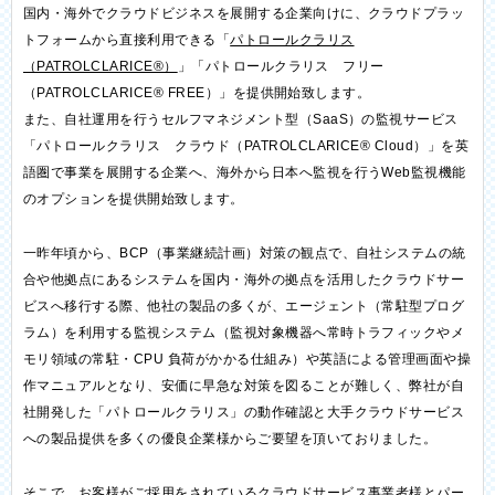
国内・海外でクラウドビジネスを展開する企業向けに、クラウドプラッ
トフォームから直接利用できる「
パトロールクラリス
（PATROLCLARICE®）
」「パトロールクラリス フリー
（PATROLCLARICE® FREE）」を提供開始致します。
また、自社運用を行うセルフマネジメント型（SaaS）の監視サービス
「パトロールクラリス クラウド（PATROLCLARICE® Cloud）」を英
語圏で事業を展開する企業へ、海外から日本へ監視を行うWeb監視機能
のオプションを提供開始致します。
一昨年頃から、BCP（事業継続計画）対策の観点で、自社システムの統
合や他拠点にあるシステムを国内・海外の拠点を活用したクラウドサー
ビスへ移行する際、他社の製品の多くが、エージェント（常駐型プログ
ラム）を利用する監視システム（監視対象機器へ常時トラフィックやメ
モリ領域の常駐・CPU 負荷がかかる仕組み）や英語による管理画面や操
作マニュアルとなり、安価に早急な対策を図ることが難しく、弊社が自
社開発した「パトロールクラリス」の動作確認と大手クラウドサービス
への製品提供を多くの優良企業様からご要望を頂いておりました。
そこで、お客様がご採用をされているクラウドサービス事業者様とパー