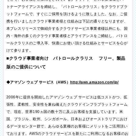
トナーアライアンスを締結し、「パトロールクラリス」をクラウドプラ
ットフォームで、すぐにご採用を頂けるように致しました。なお、ご提
携を行いましたクラウド事業者様と仕組みは下記の通りとなりますが、
本プレスリリースで御紹介するクラウドサービス事業者様以外にも、国
内・海外の多くのクラウド事業者様とアライアンスをご締結し、パトロ
ールクラリスのご導入等、快適にお使い頂ける仕組みとサービスを心が
けて参ります。
■クラウド事業者向け パトロールクラリス フリー、製品
版のご提供について
◆アマゾン ウェブ サービス（AWS）
http://aws.amazon.com/jp/
2006年に提供を開始したアマゾン ウェブ サービスは低コストかつ、拡
張性、柔軟性、安全性を兼ね備えたクラウドインフラプラットフォーム
で、現在、世界190ヵ国の数十万に及ぶお客様を支援しています。米
国、ブラジル、欧州、シンガポール、日本およびオーストラリアにおけ
るデータセンター群で、あらゆる業種のお客様にメリットをご活用頂い
ております。AWSのクラウドサービスを新たにご利用になるお客様のお