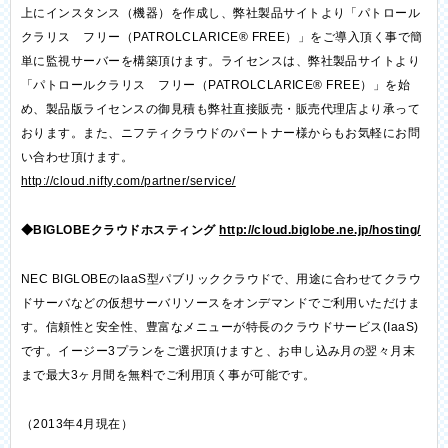
上にインスタンス（機器）を作成し、弊社製品サイトより「パトロール
クラリス フリー（PATROLCLARICE® FREE）」をご導入頂く事で簡
単に監視サーバーを構築頂けます。ライセンスは、弊社製品サイトより
「パトロールクラリス フリー（PATROLCLARICE® FREE）」を始
め、製品版ライセンスの御見積も弊社直接販売・販売代理店より承って
おります。また、ニフティクラウドのパートナー様からもお気軽にお問
い合わせ頂けます。
http://cloud.nifty.com/partner/service/
◆BIGLOBEクラウドホスティング
http://cloud.biglobe.ne.jp/hosting/
NEC BIGLOBEのIaaS型パブリッククラウドで、用途に合わせてクラウ
ドサーバなどの仮想サーバリソースをオンデマンドでご利用いただけま
す。信頼性と安全性、豊富なメニューが特長のクラウドサービス(IaaS)
です。イージー3プランをご選択頂けますと、お申し込み月の翌々月末
まで最大3ヶ月間を無料でご利用頂く事が可能です。
（2013年4月現在）