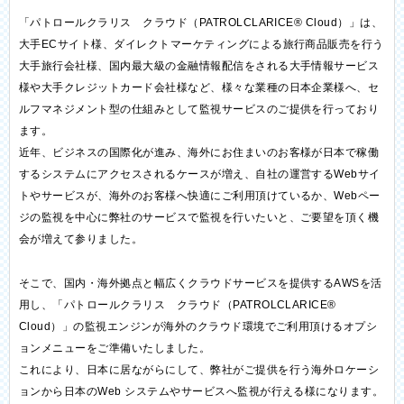
「パトロールクラリス クラウド（PATROLCLARICE® Cloud）」は、
大手ECサイト様、ダイレクトマーケティングによる旅行商品販売を行う
大手旅行会社様、国内最大級の金融情報配信をされる大手情報サービス
様や大手クレジットカード会社様など、様々な業種の日本企業様へ、セ
ルフマネジメント型の仕組みとして監視サービスのご提供を行っており
ます。
近年、ビジネスの国際化が進み、海外にお住まいのお客様が日本で稼働
するシステムにアクセスされるケースが増え、自社の運営するWebサイ
トやサービスが、海外のお客様へ快適にご利用頂けているか、Webペー
ジの監視を中心に弊社のサービスで監視を行いたいと、ご要望を頂く機
会が増えて参りました。
そこで、国内・海外拠点と幅広くクラウドサービスを提供するAWSを活
用し、「パトロールクラリス クラウド（PATROLCLARICE®
Cloud）」の監視エンジンが海外のクラウド環境でご利用頂けるオプシ
ョンメニューをご準備いたしました。
これにより、日本に居ながらにして、弊社がご提供を行う海外ロケーシ
ョンから日本のWeb システムやサービスへ監視が行える様になります。