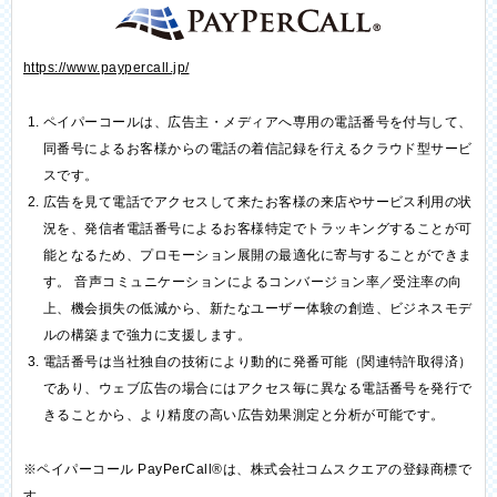
https://www.paypercall.jp/
ペイパーコールは、広告主・メディアへ専用の電話番号を付与して、
同番号によるお客様からの電話の着信記録を行えるクラウド型サービ
スです。
広告を見て電話でアクセスして来たお客様の来店やサービス利用の状
況を、発信者電話番号によるお客様特定でトラッキングすることが可
能となるため、プロモーション展開の最適化に寄与することができま
す。 音声コミュニケーションによるコンバージョン率／受注率の向
上、機会損失の低減から、新たなユーザー体験の創造、ビジネスモデ
ルの構築まで強力に支援します。
電話番号は当社独自の技術により動的に発番可能（関連特許取得済）
であり、ウェブ広告の場合にはアクセス毎に異なる電話番号を発行で
きることから、より精度の高い広告効果測定と分析が可能です。
※ペイパーコール PayPerCall®は、株式会社コムスクエアの登録商標で
す。