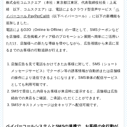
株式会社コムスクエア （本社：東京都江東区、代表取締役社長：上嶌
靖 以下、コムスクエア）は、電話によるクラウド型音声サービス「
ペ
イパーコール PayPerCall®
（以下ペイパーコール）」に以下の新機能を
追加しました。
電話によるO2O（Online to Offline）の一環として、SMSクーポンなど
を店舗様、広告掲載メディア様のプロモーション展開へ簡単にご活用い
ただけ、店舗様への新たな導線を増やしながら、広告視聴から来店に至
るまでのお客様の行動追跡が行えます。
店舗広告を見て電話をかけてきたお客様に対して、SMS（ショート
メッセージサービス）でクーポン等の誘客情報が自動的または店舗様
の操作により送信できるようになります。SMS単体の配信サービス
としても利用可能です。
SMSで受信した内容をお客様が来店時に提示すると、店舗様は広告
経由での来店をご確認、ご承認いただくことができます。
SMSテキストメッセージは全キャリアへ配信可能です。
ペイパーコールシステムとSMSの連携で、お客様の全行動が