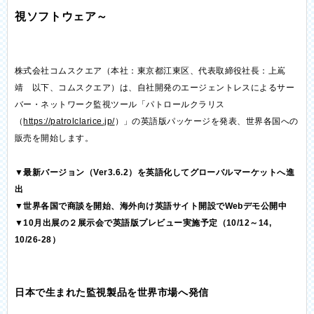
視ソフトウェア～
株式会社コムスクエア（本社：東京都江東区、代表取締役社長：上嶌
靖 以下、コムスクエア）は、自社開発のエージェントレスによるサー
バー・ネットワーク監視ツール「パトロールクラリス
（
https://patrolclarice.jp/
）」の英語版パッケージを発表、世界各国への
販売を開始します。
▼最新バージョン（Ver3.6.2）を英語化してグローバルマーケットへ進
出
▼世界各国で商談を開始、海外向け英語サイト開設でWebデモ公開中
▼10月出展の２展示会で英語版プレビュー実施予定（10/12～14,
10/26-28）
日本で生まれた監視製品を世界市場へ発信