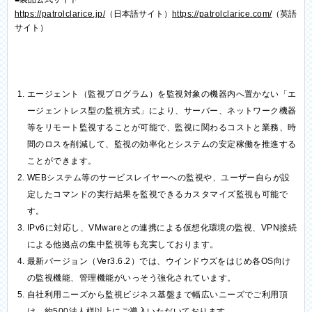
https://patrolclarice.jp/
（日本語サイト）
https://patrolclarice.com/
（英語
サイト）
エージェント（監視プログラム）を監視対象の機器内へ置かない「エ
ージェントレス型の監視方式」により、サーバー、ネットワーク機器
等をリモート監視することが可能で、監視に関わるコストと業務、時
間のロスを削減して、監視の効率化とシステムの安定稼働を推進する
ことができます。
WEBシステム等のサービスレイヤーへの監視や、ユーザー自らが設
定したコマンドの実行結果を監視できるカスタマイズ監視も可能で
す。
IPv6に対応し、VMwareとの連携による仮想化環境の監視、VPN接続
による他拠点の集中監視等も充実しております。
最新バージョン（Ver3.6.2）では、ウインドウズをはじめ各OS向け
の監視機能、管理機能がいっそう強化されています。
自社利用ニーズから監視ビジネス基盤まで幅広いニーズでご利用頂
け、約500法人様以上にご導入いただいております。