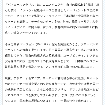
「パトロールクラリス」は、コムスクエアが、自社のiDC/MSP実績で培
った技術・ノウハウ・経験をベースに開発したエージェントレス型のサ
ーバー・ネットワーク監視ソフトウェアで、日本語版と中国語版の各パ
ッケージを展開し、データセンター、SIer、NIer、通信キャリア、大手
サイトメディア、民間企業、官公庁、教育機関等の約500社様以上に幅
広くご導入いただいております。
今回は最新バージョン（Ver3.6.2）を完全英語化のうえ、グローバルマ
ーケットへの進出を果たします。日中両国のご導入先より高いご評価を
獲得してきた、独自の監視方式と監視機能、ユーザビリティ、システム
安定稼働の支援、監視コストの低減を強みとして、「日本発のシステム
監視製品を世界で普及させる」という画期的な取り組みに挑みます。
現在、アジア・オセアニア、ヨーロッパ各地区を中心に販売、サポート
の各パートナー候補企業との交渉が進行中です。次年度中には数カ国で
の成約を予定しており、さらに今後はアメリカ、アフリカ各地区へもビ
ジネスのステージを拡大してまいります。 なお、先行の中国版パッケー
ジによる中国本土の展開につきましても、一層の強化を進めます。